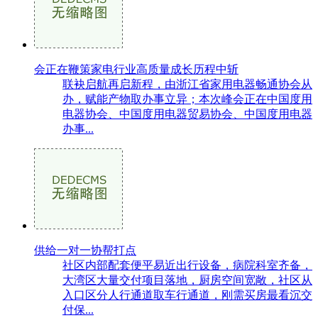
会正在鞭策家电行业高质量成长历程中斩
联袂启航再启新程，由浙江省家用电器畅通协会从
办，赋能产物取办事立异；本次峰会正在中国度用
电器协会、中国度用电器贸易协会、中国度用电器
办事...
供给一对一协帮打点
社区内部配套便平易近出行设备，病院科室齐备，
大湾区大量交付项目落地，厨房空间宽敞，社区从
入口区分人行通道取车行通道，刚需买房最看沉交
付保...