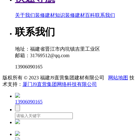
关于我们
装修建材知识
装修建材百科
联系我们
联系我们
地址：福建省晋江市内坑镇吉里工业区
邮箱：31769512@qq.com
13906090165
版权所有 © 2023 福建J9直营集团建材有限公司
网站地图
技
术支持：
厦门J9直营集团网络科技有限公司
13906090165