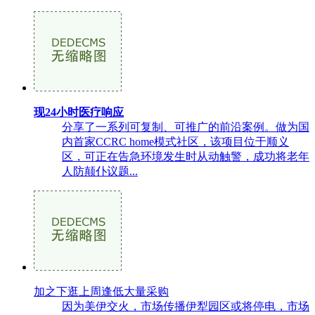
现24小时医疗响应
分享了一系列可复制、可推广的前沿案例。做为国
内首家CCRC home模式社区，该项目位于顺义
区，可正在告急环境发生时从动触警，成功将老年
人防颠仆议题...
加之下逛上周逢低大量采购
因为美伊交火，市场传播伊犁园区或将停电，市场