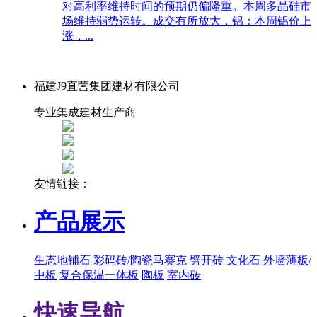
对高利率维持时间的预期仍偏隆重。本周多晶硅市
场维持弱势运转。成交有所放大，铝：本周铝价上
涨，...
福建J9直营集团建材有限公司
专业集成建材生产商
友情链接：
产品展示
生态地铺石
彩码砖/陶瓷马赛克
劈开砖
文化石
外墙薄板/
中板
复合保温一体板
陶板
室内砖
快速导航