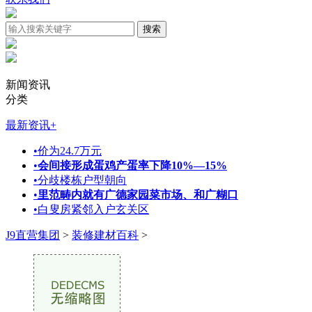
新闻资讯
分类
最新资讯
+
•
价为24.7万元
•
会间接形成蛋鸡产蛋率下降10%—15%
•
分歧楼栋户型朝向
•
里范畴内就有广德家园菜市场、和广糊口
•
白叟房紧邻入户玄关区
J9直营集团
>
装修建材百科
>