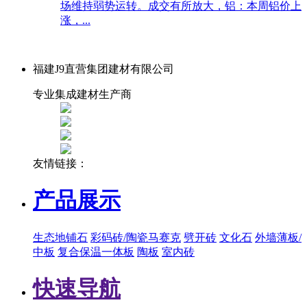
场维持弱势运转。成交有所放大，铝：本周铝价上
涨，...
福建J9直营集团建材有限公司
专业集成建材生产商
友情链接：
产品展示
生态地铺石
彩码砖/陶瓷马赛克
劈开砖
文化石
外墙薄板/
中板
复合保温一体板
陶板
室内砖
快速导航