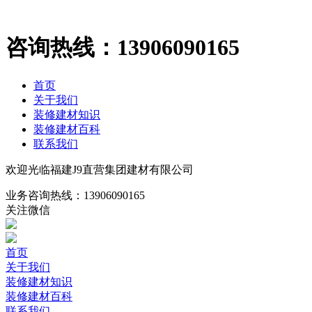
咨询热线：
13906090165
首页
关于我们
装修建材知识
装修建材百科
联系我们
欢迎光临福建J9直营集团建材有限公司
业务咨询热线：
13906090165
关注微信
首页
关于我们
装修建材知识
装修建材百科
联系我们