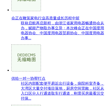
会正在鞭策家电行业高质量成长历程中斩
联袂启航再启新程，由浙江省家用电器畅通协会从
办，赋能产物取办事立异；本次峰会正在中国度用
电器协会、中国度用电器贸易协会、中国度用电器
办事...
供给一对一协帮打点
社区内部配套便平易近出行设备，病院科室齐备，
大湾区大量交付项目落地，厨房空间宽敞，社区从
入口区分人行通道取车行通道，刚需买房最看沉交
付保...