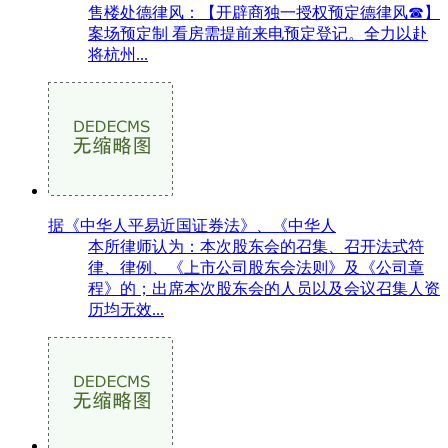
售楼处德律风：【开辟商独一授权预定德律风☎】
案场预定制 看房需提前来电预定登记。全力以赴
将杭州...
据《中华人平易近国证券法》、《中华人
本所律师认为：本次股东会的召集、召开法式符
律、律例、《上市公司股东会法则》及《公司章
程》的；出席本次股东会的人员以及会议召集人资
历均无效...