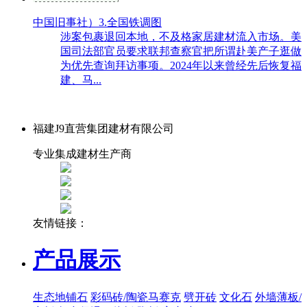
中国旧事社）3.全国铁调图
涉案包裹退回本地，不及格家居建材流入市场。美
国司法部官员要求联邦查察官把所谓赴美产子逛做
为优先查询拜访事项。2024年以来曾经先后恢复福
建、马...
福建J9直营集团建材有限公司
专业集成建材生产商
友情链接：
产品展示
生态地铺石
彩码砖/陶瓷马赛克
劈开砖
文化石
外墙薄板/