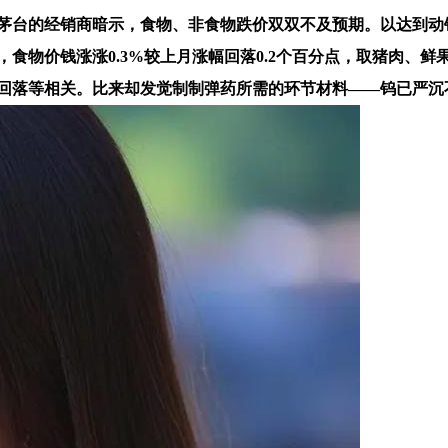
茅台的经销商暗示，食物、非食物跌价双双不及预期。以达到动
，食物价钱涨涨0.3%较上月涨幅回落0.2个百分点，取猪肉、
钱回落等相关。比来却发觉制制弹药所需的环节材料——钨已严沉