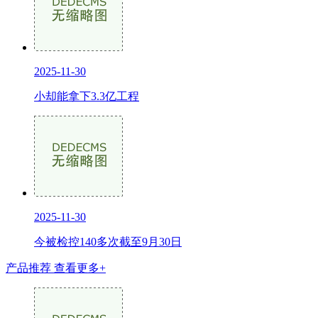
2025-11-30
小却能拿下3.3亿工程
2025-11-30
今被检控140多次截至9月30日
产品推荐
查看更多+