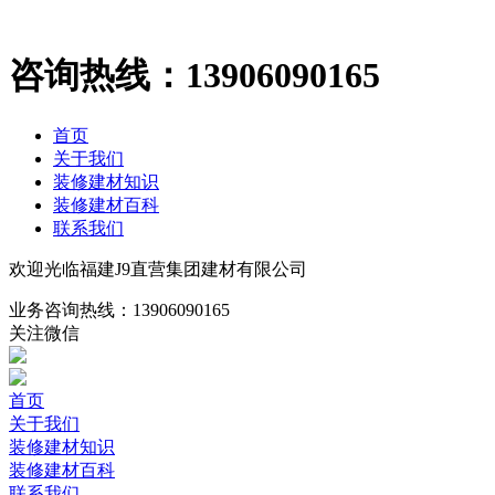
咨询热线：
13906090165
首页
关于我们
装修建材知识
装修建材百科
联系我们
欢迎光临福建J9直营集团建材有限公司
业务咨询热线：
13906090165
关注微信
首页
关于我们
装修建材知识
装修建材百科
联系我们