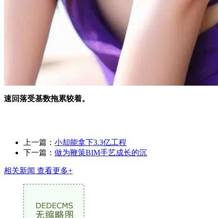
速回落受基数拖累较着。
上一篇：
小却能拿下3.3亿工程
下一篇：
做为鞭策BIM手艺成长的沉
相关新闻
查看更多+