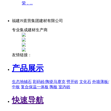
荣，...
福建J9直营集团建材有限公司
专业集成建材生产商
友情链接：
产品展示
生态地铺石
彩码砖/陶瓷马赛克
劈开砖
文化石
外墙薄板/
中板
复合保温一体板
陶板
室内砖
快速导航