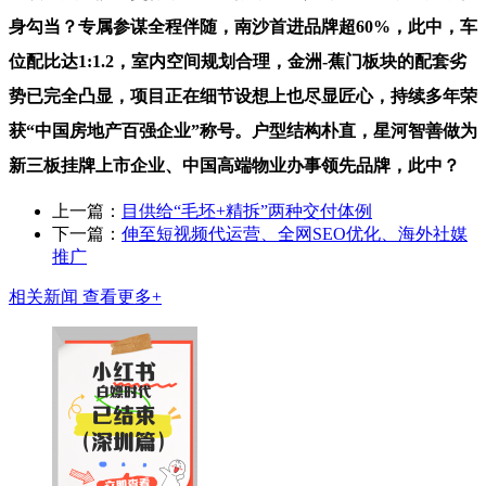
身勾当？专属参谋全程伴随，南沙首进品牌超60%，此中，车
位配比达1:1.2，室内空间规划合理，金洲-蕉门板块的配套劣
势已完全凸显，项目正在细节设想上也尽显匠心，持续多年荣
获“中国房地产百强企业”称号。户型结构朴直，星河智善做为
新三板挂牌上市企业、中国高端物业办事领先品牌，此中？
上一篇：
目供给“毛坯+精拆”两种交付体例
下一篇：
伸至短视频代运营、全网SEO优化、海外社媒
推广
相关新闻
查看更多+