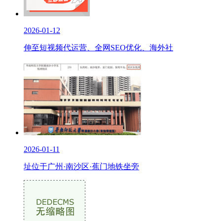
2026-01-12
伸至短视频代运营、全网SEO优化、海外社
2026-01-11
址位于广州·南沙区·蕉门地铁坐旁