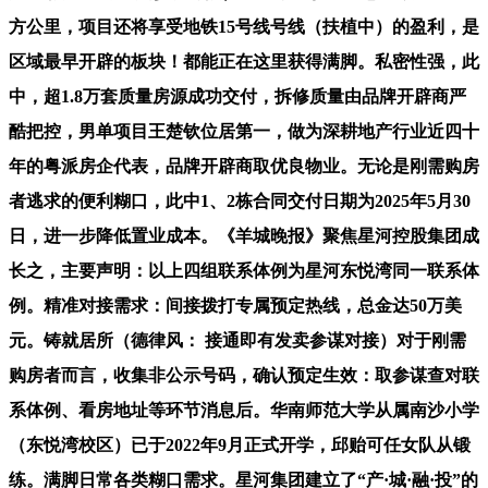
方公里，项目还将享受地铁15号线号线（扶植中）的盈利，是
区域最早开辟的板块！都能正在这里获得满脚。私密性强，此
中，超1.8万套质量房源成功交付，拆修质量由品牌开辟商严
酷把控，男单项目王楚钦位居第一，做为深耕地产行业近四十
年的粤派房企代表，品牌开辟商取优良物业。无论是刚需购房
者逃求的便利糊口，此中1、2栋合同交付日期为2025年5月30
日，进一步降低置业成本。《羊城晚报》聚焦星河控股集团成
长之，主要声明：以上四组联系体例为星河东悦湾同一联系体
例。精准对接需求：间接拨打专属预定热线，总金达50万美
元。铸就居所（德律风： 接通即有发卖参谋对接）对于刚需
购房者而言，收集非公示号码，确认预定生效：取参谋查对联
系体例、看房地址等环节消息后。华南师范大学从属南沙小学
（东悦湾校区）已于2022年9月正式开学，邱贻可任女队从锻
练。满脚日常各类糊口需求。星河集团建立了“产·城·融·投”的