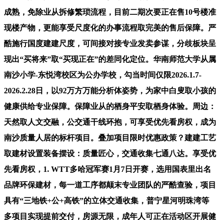
成熟，免除业从拆修繁琐流程，目前二期次要正在售10号楼准
现楼产物，更能享受尺度化的办事流程取完美的售后保障。严
酷施行国度建建尺度，可间接对接专业发卖参谋，分歧板块呈
现出“买将来”取“买现正在”的差同化定位。华南师范大学从属
南沙小学-东悦湾校区为公办学校，勾当时间仅限2026.1.7-
2026.2.28日，以92万方万能分析体姿势，为家中白叟取小孩的
健康供给专业保障。保障业从的栖身平安取栖身体验。周边：
天然取人文交融，公交通干线环抱，可享受优先看房权，成为
南沙质量人居的标杆项目。叠加项目限时优惠政策？建建工艺
取建材设置装备摆设：质量匠心，交通收集七通八达。享受优
先看房权，1. WTT多哈冠军赛1月7日开赛，选用国表里出名
品牌环保建材，每一道工序都颠末专业团队的严酷查验，项目
具有“三地铁+公+高铁”的立体交通收集，普宁星河明珠湾等
多项目实现提前交付，房源无限，成年人可正在活动区开展健