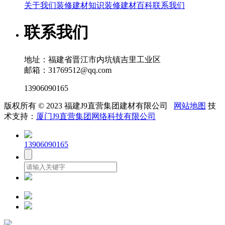
关于我们
装修建材知识
装修建材百科
联系我们
联系我们
地址：福建省晋江市内坑镇吉里工业区
邮箱：31769512@qq.com
13906090165
版权所有 © 2023 福建J9直营集团建材有限公司
网站地图
技
术支持：
厦门J9直营集团网络科技有限公司
13906090165