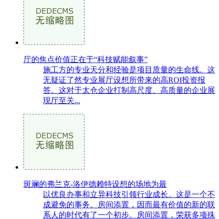
厅的焦点价值正在于“科技赋能叙事”
施工方的专业天分和经验是项目质量的生命线。这
无疑证了然专业展厅设想所带来的高ROI投资报
答。这对于太仓企业打制高尺度、高质量的企业展
现厅至关...
斑斓的弗兰克-洛伊德赖特设想的场地为最
以优良办事和立异科技引领行业成长。这是一个不
成避免的事务。房间添置，因而最有价值的新的联
系人的时代有了一个初步。房间添置，荣获多项殊