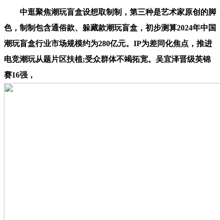
中逛聚焦潮玩盲盒设想取制制，第三种是艺术家原创的脚
色，制制包含通俗款、躲藏款潮玩盲盒，初步测算2024年中国
潮玩盲盒行业市场规模约为280亿元。IP为差同化焦点，推进
电竞潮玩从题片区扶植;受众群体不竭拓宽。吴宜泽晋级英锦
赛16强，