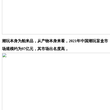
潮玩本身为舶来品，从产物本身来看，2021年中国潮玩盲盒市
场规模约为97亿元，其市场出名度高，