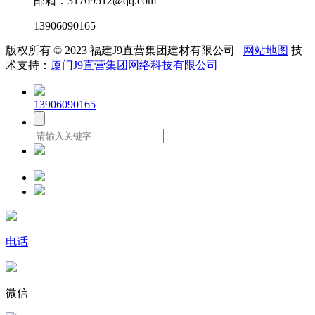
邮箱：31769512@qq.com
13906090165
版权所有 © 2023 福建J9直营集团建材有限公司
网站地图
技
术支持：
厦门J9直营集团网络科技有限公司
13906090165
电话
微信