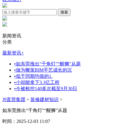
新闻资讯
分类
最新资讯
+
•
如东莞推出“千角灯”“醒狮”从题
•
做为鞭策BIM手艺成长的沉
•
低于同期均值的1.
•
小却能拿下3.3亿工程
•
今被检控140多次截至9月30日
J9直营集团
>
装修建材知识
>
如东莞推出“千角灯”“醒狮”从题
时间：2025-12-03 11:07