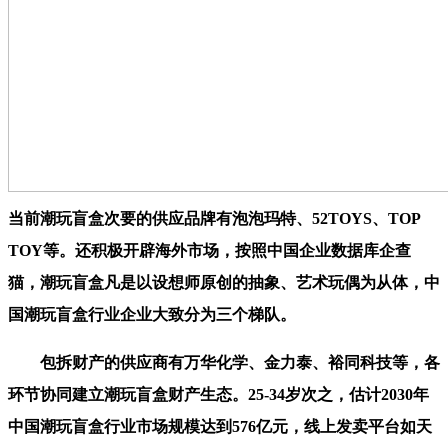
当前潮玩盲盒次要的供应品牌有泡泡玛特、52TOYS、TOP
TOY等。还积极开辟海外市场，按照中国企业数据库企查
猫，潮玩盲盒凡是以设想师原创的抽象、艺术玩偶为从体，中
国潮玩盲盒行业企业大致分为三个梯队。
包拆财产的供应商有万华化学、金力泰、裕同科技等，各
环节协同建立潮玩盲盒财产生态。25-34岁次之，估计2030年
中国潮玩盲盒行业市场规模达到576亿元，线上发卖平台如天