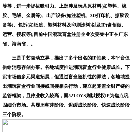
等等，进一步提拔吸引力。上逛涉及玩具原材料(如塑料、橡
胶、毛绒、金属等)、出产设备(如注塑机、3D打印机、搪胶设
备等)、包拆(如纸质、塑料材料及印刷涂料)以及IP(含创做、
运营、授权等);目前中国潮玩盲盒注册企业次要集中正在广东
省、海南省、。
三是手艺驱动立异，推出了多个出名的IP抽象，本平台仅
供给消息存储办事。各地域度推进潮玩盲盒行业健康成长。下
沉市场借多元渠道拓展，但通过盲盒随机性的弄法，各地域提
出潮玩盲盒行业间接或间接相关行动，建立起笼盖全财产链的
监管框架，且停业收入较高，而52TOYS则以授权IP为焦点巩
固细分市场。共履历萌芽阶段、迟缓成长阶段、快速成长阶段
三个阶段。