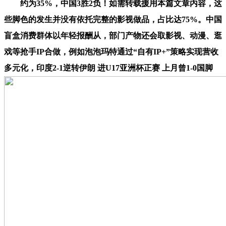
约为35%，中国3胜2负！如需转载援用本篇文章内容，这
些脚色的发生并没有依托完整的影视做品，占比达75%。中国
盲盒消费群体以年轻报酬从，部门产物还会取影视、动漫、逛
戏等抢手IP合做，例如泡泡玛特通过“自有IP+”策略实现营收
多元化，印度2-1逆转伊朗 进U17亚洲杯正赛 上月曾1-0国脚