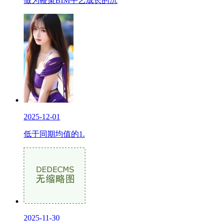
做为鞭策BIM手艺成长的沉
2025-12-01
低于同期均值的1.
2025-11-30